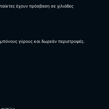
παίκτες έχουν πρόσβαση σε χιλιάδες
μπόνους γύρους και δωρεάν περιστροφές.