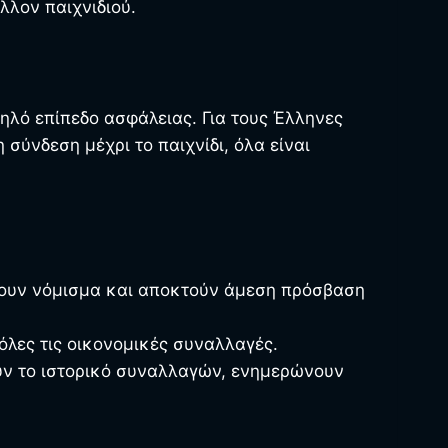
λλον παιχνιδιού.
ηλό επίπεδο ασφάλειας. Για τους Έλληνες
 σύνδεση μέχρι το παιχνίδι, όλα είναι
γουν νόμισμα και αποκτούν άμεση πρόσβαση
λες τις οικονομικές συναλλαγές.
ουν το ιστορικό συναλλαγών, ενημερώνουν