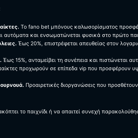
:
αίκτες.
Το fano bet μπόνους καλωσορίσματος προσφέρ
αι αυτόματα και ενσωματώνεται φυσικά στο πρώτο παι
λειες.
Έως 20%, επιστρέφεται απευθείας στον λογαρ
.
Έως 15%, ανταμείβει τη συνέπεια και πιστώνεται αυ
παίκτες προχωρούν σε επίπεδα vip που προσφέρουν υ
τουρνουά.
Προαιρετικές διοργανώσεις που προσθέτουν 
ακόπτει το παιχνίδι ή να απαιτεί συνεχή παρακολούθη