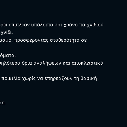
ει επιπλέον υπόλοιπο και χρόνο παιχνιδιού
χνίδι.
ιασμό, προσφέροντας σταθερότητα σε
τόματα.
ψηλότερα όρια αναλήψεων και αποκλειστικά
ποικιλία χωρίς να επηρεάζουν τη βασική
ση.