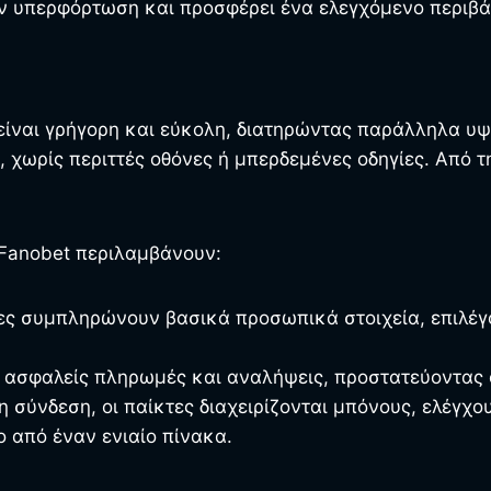
ν υπερφόρτωση και προσφέρει ένα ελεγχόμενο περιβά
είναι γρήγορη και εύκολη, διατηρώντας παράλληλα υψ
 χωρίς περιττές οθόνες ή μπερδεμένες οδηγίες. Από τη
 Fanobet περιλαμβάνουν:
ες συμπληρώνουν βασικά προσωπικά στοιχεία, επιλέ
 ασφαλείς πληρωμές και αναλήψεις, προστατεύοντας ό
 σύνδεση, οι παίκτες διαχειρίζονται μπόνους, ελέγχ
ο από έναν ενιαίο πίνακα.