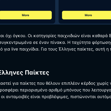
αι όχι όγκου. Οι κατηγορίες παιχνιδιών είναι καθαρά
 συγκεντρωμένα σε έναν πίνακα. Η ταχύτητα φόρτωση
ό για live παιχνίδια. Για τους Έλληνες παίκτες, αυτή 
Έλληνες Παίκτες
αστεί για παίκτες που θέλουν επιπλέον κέρδος χωρίς 
οσφέρει περιορισμένο αριθμό μπόνους που λειτουργο
τι οι ανταμοιβές είναι προβλέψιμες, πιστώνονται αυτό